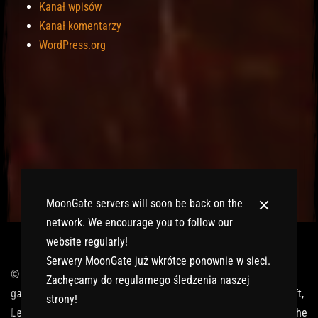
Kanał wpisów
Kanał komentarzy
WordPress.org
MoonGate servers will soon be back on the
network. We encourage you to follow our
website regularly!
Serwery MoonGate już wkrótce ponownie w sieci.
© 2017-2026 MMOGspot. The logos and names of individual
Zachęcamy do regularnego śledzenia naszej
games (Ultima Online, Valheim, Conan Exiles, World of Warcraft,
strony!
Legends of Aria, Black Desert Online, The End, Archeage) are the