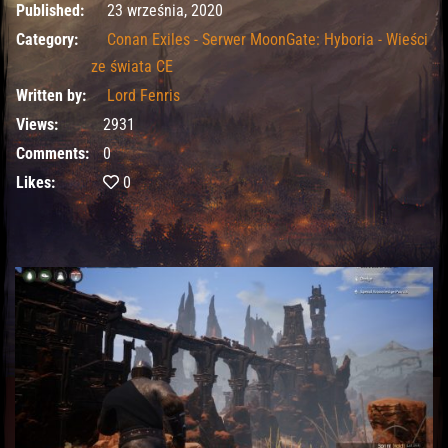
23 września, 2020
Published:
23 września, 2020
Category:
Conan Exiles - Serwer MoonGate: Hyboria - Wieści
ze świata CE
Written by:
Lord Fenris
Views:
2931
Comments:
0
Likes:
0