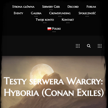
Strona główna
Serwery Gier
Discord
Forum
Eventy
Galeria
Crowdfunding
Społeczność
Twoje konto
Kontakt
Polski
Testy serwera Warcry:
Hyboria (Conan Exiles)