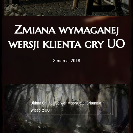
Zmiana wymaganej
wersji klienta gry UO
Post has published by
11 lutego, 2020
Lord Fenris
8 marca, 2018
Ultima Online - Serwer MoonGate: Britannia -
Wieści z UO