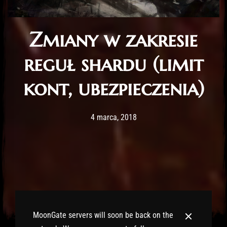
Zmiany w zakresie
reguł shardu (limit
kont, ubezpieczenia)
Post has published by
11 lutego, 2020
Lord Fenris
4 marca, 2018
MoonGate servers will soon be back on the