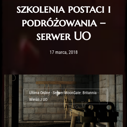
szkolenia postaci i
podróżowania –
serwer UO
Post has published by
11 lutego, 2020
Lord Fenris
17 marca, 2018
Ultima Online - Serwer MoonGate: Britannia -
Wieści z UO