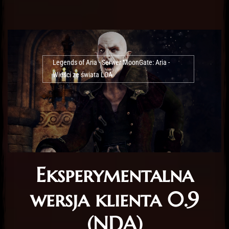
Legends of Aria - Serwer MoonGate: Aria -
Wieści ze świata LOA
Eksperymentalna
wersja klienta 0.9
(NDA)