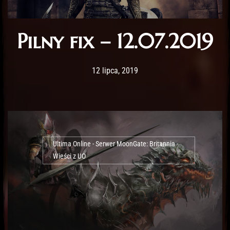
Pilny fix – 12.07.2019
Post has published by
10 lutego, 2020
Lord Fenris
12 lipca, 2019
Ultima Online - Serwer MoonGate: Britannia -
Wieści z UO