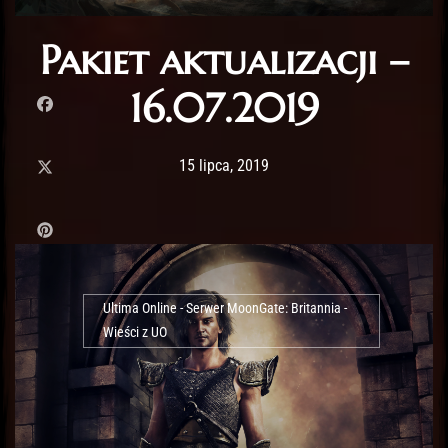
Pakiet aktualizacji –
16.07.2019
Post has published by
10 lutego, 2020
Lord Fenris
15 lipca, 2019
Ultima Online - Serwer MoonGate: Britannia -
Wieści z UO