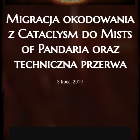
Migracja okodowania
z Cataclysm do Mists
of Pandaria oraz
techniczna przerwa
Post has published by
16 lutego, 2020
Lord Fenris
3 lipca, 2019