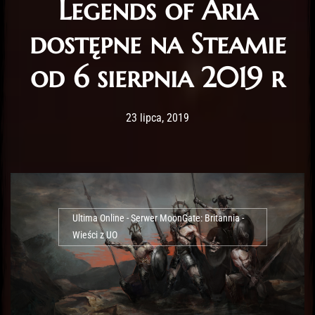
Legends of Aria
dostępne na Steamie
od 6 sierpnia 2019 r
Post has published by
10 lutego, 2020
Lord Fenris
23 lipca, 2019
Ultima Online - Serwer MoonGate: Britannia -
Wieści z UO